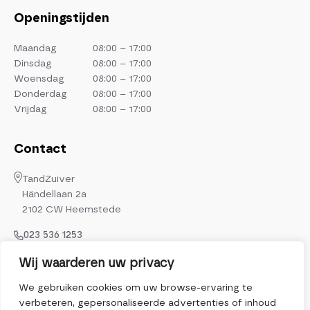
Openingstijden
Maandag
08:00 – 17:00
Dinsdag
08:00 – 17:00
Woensdag
08:00 – 17:00
Donderdag
08:00 – 17:00
Vrijdag
08:00 – 17:00
Contact
TandZuiver
Händellaan 2a
2102 CW Heemstede
023 536 1253
info@tandzuiver.nl
Wij waarderen uw privacy
Volg ons op
We gebruiken cookies om uw browse-ervaring te
verbeteren, gepersonaliseerde advertenties of inhoud