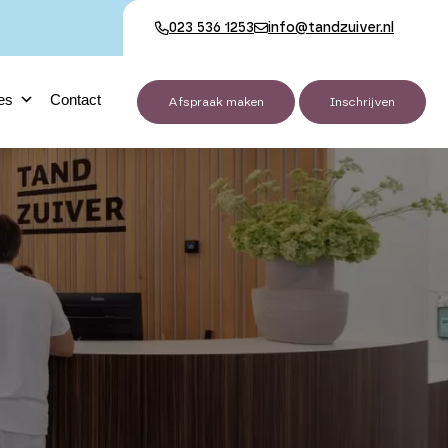
023 536 1253
info@tandzuiver.nl
es
Contact
Afspraak maken
Inschrijven