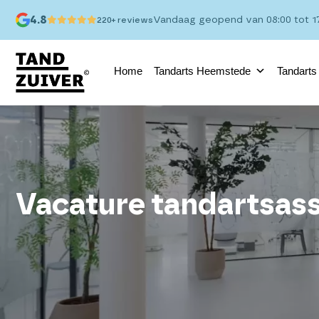
4.8
Vandaag geopend van 08:00 tot 17
220+ reviews
Home
Tandarts Heemstede
Tandarts
Vacature tandartsass