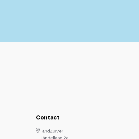
Contact
TandZuiver
Händellaan 2a