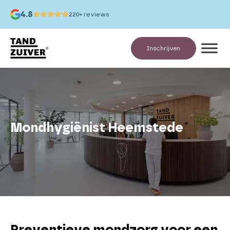
4.8
220+ reviews
Inschrijven
Mondhygiënist Heemstede