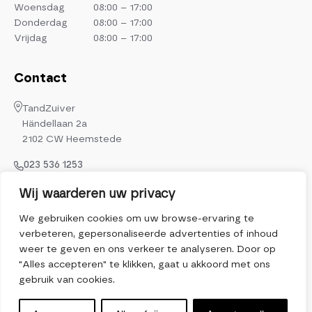
Woensdag
08:00 – 17:00
Donderdag
08:00 – 17:00
Vrijdag
08:00 – 17:00
Contact
TandZuiver
Händellaan 2a
2102 CW Heemstede
023 536 1253
info@tandzuiver.nl
Wij waarderen uw privacy
Volg ons op
We gebruiken cookies om uw browse-ervaring te
verbeteren, gepersonaliseerde advertenties of inhoud
weer te geven en ons verkeer te analyseren. Door op
"Alles accepteren" te klikken, gaat u akkoord met ons
gebruik van cookies.
© 2026 Alle rechten voorbehouden |
Powered by iClicks