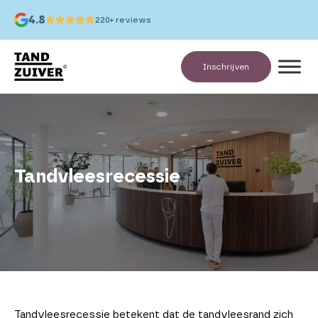
4.8
220+ reviews
Inschrijven
Tandvleesrecessie
Tandvleesrecessie betekent dat de tandvleesrand zich