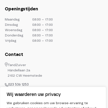
Openingstijden
Maandag
08:00 – 17:00
Dinsdag
08:00 – 17:00
Woensdag
08:00 – 17:00
Donderdag
08:00 – 17:00
Vrijdag
08:00 – 17:00
Contact
TandZuiver
Händellaan 2a
2102 CW Heemstede
023 536 1253
info@tandzuiver.nl
Wij waarderen uw privacy
Volg ons op
We gebruiken cookies om uw browse-ervaring te