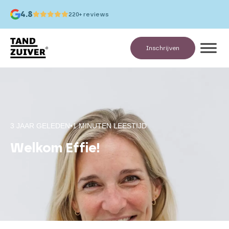
4.8
220+ reviews
Inschrijven
3 JAAR GELEDEN
•
1 MINUTEN LEESTIJD
Welkom Effie!